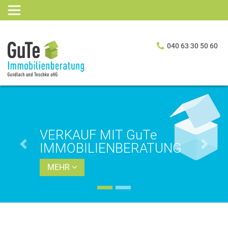
040 63 30 50 60
uTe
VERMIETUNG ZU
RATUNG
FESTPREIS
Previous
Next
MEHR